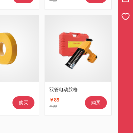
￥15
双管电动胶枪
￥89
购买
购买
￥89