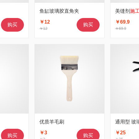
鱼缸玻璃胶直角夹
美缝剂
施
￥12
￥69.9
购买
购买
￥12
￥69.9
优质羊毛刷
通用型 玻
￥3
￥25
购买
购买