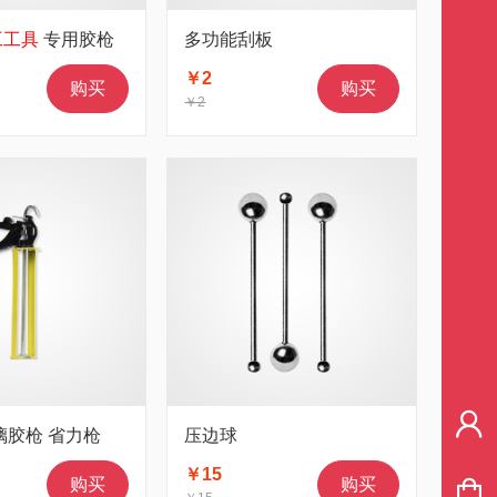
工工具
专用胶枪
多功能刮板
￥2
购买
购买
￥2
璃胶枪 省力枪
压边球
￥15
购买
购买