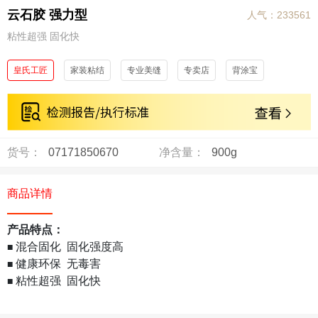
云石胶 强力型
人气：233561
粘性超强 固化快
皇氏工匠
家装粘结
专业美缝
专卖店
背涂宝
货号：
07171850670
净含量：
900g
商品详情
产品特点：
混合固化 固化强度高
■
健康环保
无毒害
■
粘性超强
固化快
■