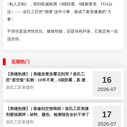
+私人定制），再到权威检测（0级防霉、0级耐黄变、FDA认
皇氏工匠
证）——
把“填缝”这件小事，做成了家居健康的“大
事”。
不管你是追求性价比、极致性能，还是绿色环保，它家总有一款
适合你。
近期热门
【美缝热搜】 | 美缝发黄发霉丑到哭？皇氏工
16
匠“星空瓷”实测：10年不黄，0级防霉，真·硬核
选手！
皇氏工匠美缝剂
2026-07
【美缝热搜】 | 装修别交智商税！皇氏工匠美缝
17
剂硬核测评：材料、颜色、检测报告全扒干净了
皇氏工匠美缝剂
2026-07