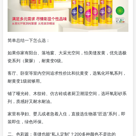
简单总结一下怎么选：
如果你家有阳台、落地窗、大采光空间，怕美缝发黄，优先选极
瓷系列（聚脲），耐黄变0级。
客厅、卧室等室内空间追求性价比和抗黄变，选氢化环氧系列，
耐黄变1级就够用。
铺了哑光砖、木纹砖、仿古砖或者厨卫潮湿空间，选环氧彩砂系
列，质感好又耐水耐油。
家里有孕妇、婴儿或者急着入住，直接选生物基“匠选”系列，即
装即住，绿色环保。
二、色彩篇：美缝也能“私人定制”？200多种颜色不是吹的