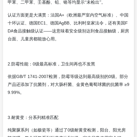
甲苯、二甲苯、壬基酚、铅、铬等均显示“未检出”。
认证方面更是大满贯：法国A+（欧洲最严室内空气标准）、中国
十环认证、德国EC1、德国AgBB、比利时皇家法令，还有美国F
DA食品接触级认证——这意味着安全级别达到食品接触级，厨房
台面、儿童房都能放心用。
2.防霉性能：0级最高标准，卫生间再也不发黑
依据GB/T 1741-2007检测，防霉等级达到最高级别的0级。部分
产品还添加了抗菌剂，对大肠杆菌、金黄色葡萄球菌的抗菌率 ≥9
9.99%。
3.耐黄变：分系列精准匹配
纯聚脲系列（如极瓷等）通过了0级耐黄变检测，阳台、阳光房