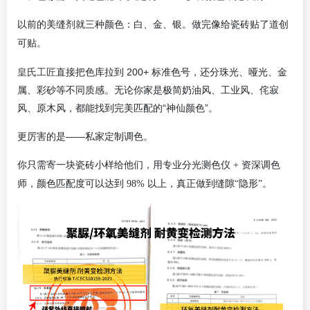
以前的美缝剂就三种颜色：白、金、银。做完像给瓷砖贴了道创
可贴。
皇氏工匠
直接把色库拉到 200+ 标准色号，还分珠光、哑光、金
属、彩砂等不同质感。无论你家是极简奶油风、工业风、侘寂
风、原木风，都能找到完美匹配的“神仙颜色”。
更厉害的是——私家定制调色。
你只需寄一块瓷砖小样给他们，用专业分光测色仪 + 资深调色
师，颜色匹配度可以达到 98% 以上，真正做到缝隙“隐形”。