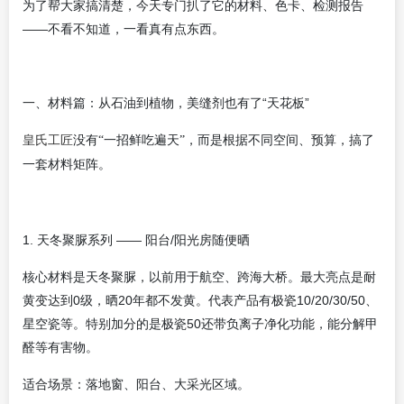
为了帮大家搞清楚，
今天
专门扒了它的材料、色卡、检测报告
——不看不知道，一看真有点东西。
一、材料篇：从石油到植物，美缝剂也有了“天花板”
皇氏工匠
没有“一招鲜吃遍天”，而是根据不同空间、预算，搞了
一套材料矩阵。
1. 天冬聚脲系列 —— 阳台/阳光房随便晒
核心材料是天冬聚脲，以前用于航空、跨海大桥。最大亮点是耐
黄变达到0级，晒20年都不发黄。代表产品有极瓷10/20/30/50、
星空瓷等。特别加分的是极瓷50还带负离子净化功能，能分解甲
醛等有害物。
适合场景：落地窗、阳台、大采光区域。