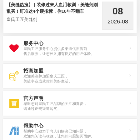
【美缝热搜】 | 装修过来人血泪教训：美缝剂别
08
乱买！盯准这4个硬指标，住10年不翻车
皇氏工匠美缝剂
2026-08
服务中心
皇氏工匠服务中心提供多渠道优质售前
售后服务，让您长久拥有良好的用户体验。
招商加盟
欢迎关注并加盟皇氏工匠，
美缝事业成就你的美好生活。
官方声明
感谢您对皇氏工匠品牌的关注和喜爱，
请通过正规渠道购买。
帮助中心
帮助中心致力于向人们解决已知问题，
欢迎您阅读与收藏，让您的问题迎刃而解。