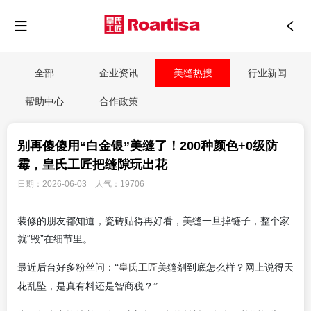
全部
企业资讯
美缝热搜
行业新闻
帮助中心
合作政策
别再傻傻用“白金银”美缝了！200种颜色+0级防
霉，皇氏工匠把缝隙玩出花
日期：2026-06-03 人气：19706
装修的朋友都知道，瓷砖贴得再好看，美缝一旦掉链子，整个家
就
“毁”在细节里。
皇氏工匠
最近后台好多粉丝问：“
美缝剂到底怎么样？网上说得天
花乱坠，是真有料还是智商税？”