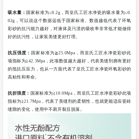
皇氏工匠
吸水量：
国家标准为≤0.2g，而
水净瓷的吸水量为≤0.
02g，可以说这个数据远低于国家标准。数值越低代表了环氧
彩砂的抗污能力越好，对液体及污渍的吸收率非常低才能做得
好的抗污性，让家装美缝更好打理。
皇氏工匠
抗压强度：
国家标准为
≧
25.0Mpa，而
水净瓷彩砂此
项指标为
≧42.3Mpa
，此项数值越大越好，代表美缝剂拥有更好
皇氏工匠
的抵抗压应力，也从一方面代表了
水净瓷环氧彩砂的
高粘性和寿命。
皇氏工匠
抗折强度：
国家标准为≧10.0Mpa，而
水净瓷彩砂此项
指标为≧21.7Mpa，代表了美缝剂的柔韧性，也就更能适应瓷砖
缝隙的变化，使用中不易开裂且脱落。