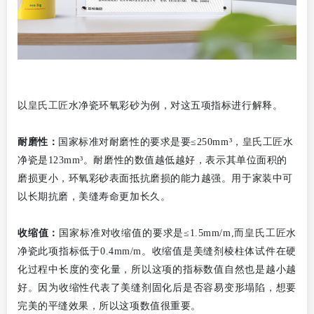
皇氏工匠
以
水净瓷环氧彩砂为例，对这五项指标进行解释。
皇氏工匠
耐磨性：
国家标准对耐磨性的要求是要≤250mm³，
水
净瓷是123mm³。耐磨性的数值越低越好，表示其单位面积的
磨损更小，环氧彩砂表面抵抗磨损的能力越强。用于家装中可
以长期抗磨，美缝寿命更加长久。
皇氏工匠
收缩值：
国家标准对收缩值的要求是≤1.5mm/m,而
水
净瓷此项指标低于0.4mm/m。收缩值是美缝剂棱柱体试件在硬
化过程中长度的变化量，所以这项的指标数值自然也是越小越
好。因为收缩性代表了美缝剂固化后是否容易变形塌陷，想要
完美的平缝效果，所以这项数值很重要。