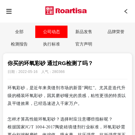
全部
公司动态
新品发售
品牌荣誉
检测报告
执行标准
官方声明
你买的环氧彩砂 通过RG检测了吗？
日期：2022-05-16 人气：280366
环氧彩砂，是近年来美缝剂市场的新晋“网红”。尤其是迭代升
级的桶装环氧彩砂，因其磨砂哑光的质感，粘性更强的特质以
及平缝效果，已经迅速进入千家万户。
怎样才算高性能环氧彩砂？选择时应注意哪些指标呢？
根据国家JC/T 1004-2017陶瓷砖填缝剂行业标准，环氧彩砂需
要分别就耐磨性、收缩值、吸水量、抗压强度、抗折强度等五