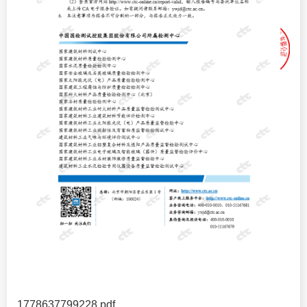
1778637799228.pdf