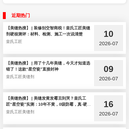
近期热门
【美缝热搜】 | 装修别交智商税！皇氏工匠美缝
10
剂硬核测评：材料、检测、施工一次说清楚
皇氏工匠
2026-07
【美缝热搜】 | 用了十几年美缝，今天才知道选
09
错了！这款“星空瓷”直接封神
皇氏工匠美缝剂
2026-07
【美缝热搜】 | 美缝发黄发霉丑到哭？皇氏工
16
匠“星空瓷”实测：10年不黄，0级防霉，真·硬核
选手！
皇氏工匠美缝剂
2026-07