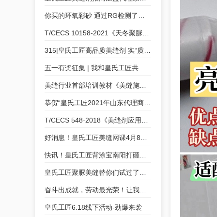
你买的环氧彩砂 通过RG检测了吗？
T/CECS 10158-2021《天冬聚脲美缝剂》皇氏工匠为参编单位
315|皇氏工匠高品质美缝剂 实“质”名归
五一有奖征集 | 我和皇氏工匠共成长的故事
美缝行业首部培训教材《美缝施工技术培训教程》皇氏工匠参与编制
恭贺“皇氏工匠2021年山东代理商交流会”圆满成功
T/CECS 548-2018《美缝剂应用技术规程》皇氏工匠参编
好消息！皇氏工匠美缝网课4月8号开课咯！
快讯！皇氏工匠背涂宝南阳打砸会，等您来“砸”！
皇氏工匠聚脲美缝替你们试过了！好看实用真的不夸张！
奋斗出成就，劳动最光荣！让我们致敬每一位奋斗者！
皇氏工匠6.18线下活动-劲爆来袭