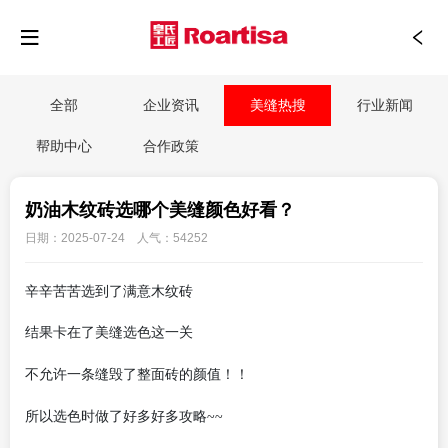
全部
企业资讯
美缝热搜
行业新闻
帮助中心
合作政策
奶油木纹砖选哪个美缝颜色好看？
日期：2025-07-24 人气：54252
辛辛苦苦选到了满意木纹砖
结果卡在了美缝选色这一关
不允许一条缝毁了整面砖的颜值！！
所以选色时做了好多好多攻略
~~