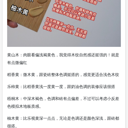
黄山木：肉眼看偏浅褐黄色，我觉得木纹自然感还挺强的！就是
有点微偏红
稻香黄：微木黄，跟瓷砖整体色调挺搭的，感觉更适合浅色木纹
乐柿黄：比稻香黄浅一度黄一度，跟奶油色调的装修应该很搭
梧桐木：中深木褐色，色调和砖有点偏差，不过可以考虑小反差
色模拟木地板质感。
柚木黄：比乐视黄深一点点，无论是色调还是颜色深浅，跟砖都
很搭。