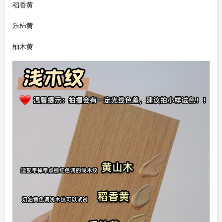
稻香黄
乐柿黄
柚木黄