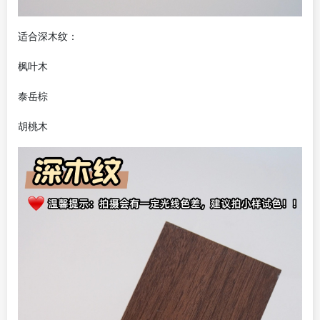
适合深木纹：
枫叶木
泰岳棕
胡桃木