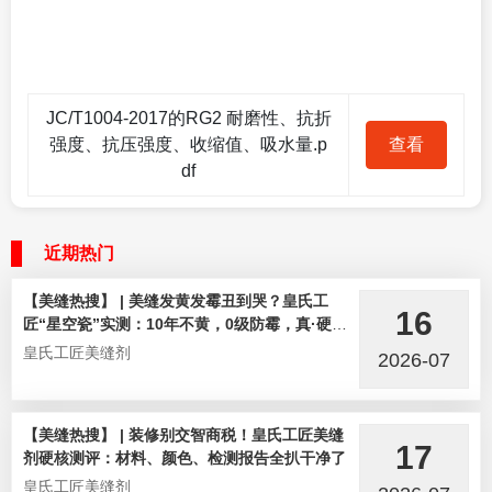
JC/T1004-2017的RG2 耐磨性、抗折
强度、抗压强度、收缩值、吸水量.p
查看
df
近期热门
【美缝热搜】 | 美缝发黄发霉丑到哭？皇氏工
16
匠“星空瓷”实测：10年不黄，0级防霉，真·硬核
选手！
皇氏工匠美缝剂
2026-07
【美缝热搜】 | 装修别交智商税！皇氏工匠美缝
17
剂硬核测评：材料、颜色、检测报告全扒干净了
皇氏工匠美缝剂