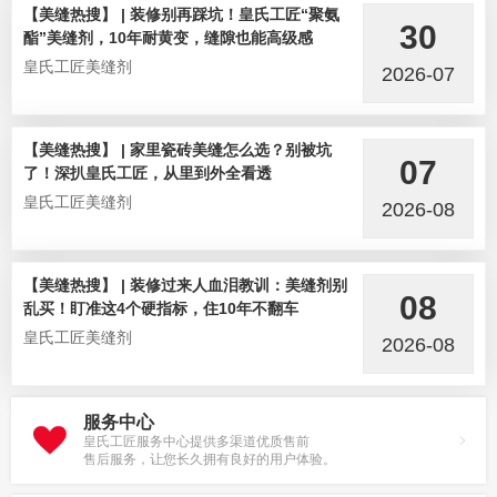
【美缝热搜】 | 装修别再踩坑！皇氏工匠“聚氨
30
酯”美缝剂，10年耐黄变，缝隙也能高级感
皇氏工匠美缝剂
2026-07
【美缝热搜】 | 家里瓷砖美缝怎么选？别被坑
07
了！深扒皇氏工匠，从里到外全看透
皇氏工匠美缝剂
2026-08
【美缝热搜】 | 装修过来人血泪教训：美缝剂别
08
乱买！盯准这4个硬指标，住10年不翻车
皇氏工匠美缝剂
2026-08
服务中心
皇氏工匠服务中心提供多渠道优质售前
售后服务，让您长久拥有良好的用户体验。