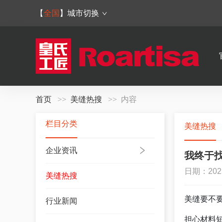
【
全国
】
城市切换
首页
美缝热搜
内容
栏目分类
美缝热搜
企业资讯
我终于找
日期：202
美缝热搜
美缝要不
行业新闻
担心材料