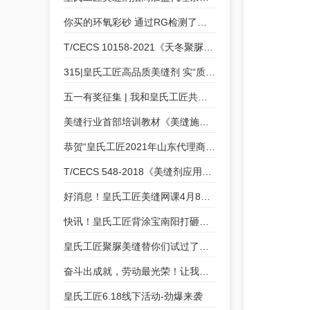
你买的环氧彩砂 通过RG检测了吗？
T/CECS 10158-2021《天冬聚脲美缝剂》皇氏工匠为参编单位
315|皇氏工匠高品质美缝剂 实“质”名归
五一有奖征集 | 我和皇氏工匠共成长的故事
美缝行业首部培训教材《美缝施工技术培训教程》皇氏工匠参与编制
恭贺“皇氏工匠2021年山东代理商交流会”圆满成功
T/CECS 548-2018《美缝剂应用技术规程》皇氏工匠参编
好消息！皇氏工匠美缝网课4月8号开课咯！
快讯！皇氏工匠背涂宝南阳打砸会，等您来“砸”！
皇氏工匠聚脲美缝替你们试过了！好看实用真的不夸张！
奋斗出成就，劳动最光荣！让我们致敬每一位奋斗者！
皇氏工匠6.18线下活动-劲爆来袭