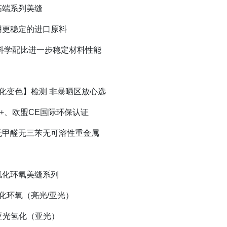
高端系列美缝
用更稳定的进口原料
 科学配比进一步稳定材料性能
化变色】检测 非暴晒区放心选
+、欧盟CE国际环保认证
无甲醛无三苯无可溶性重金属
氢化环氧美缝系列
化环氧（亮光/亚光）
°亚光氢化（亚光）