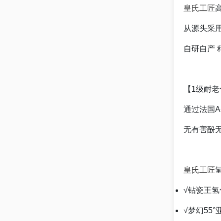
皇氏工匠
从源头采
自研自产
【1级耐老
通过法国A
无有害酚
皇氏工匠
√钻瓷王氢
√梦幻55