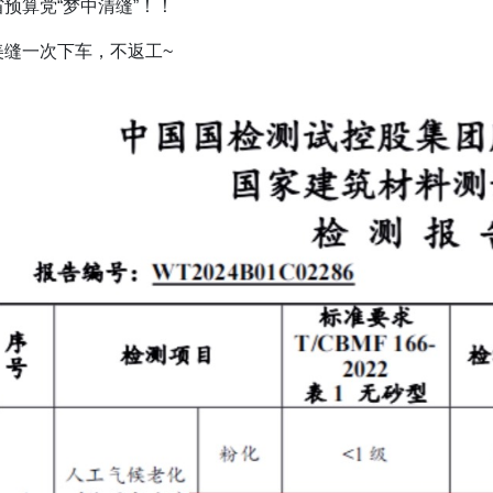
预算党“梦中清缝”！！
美缝一次下车，不返工~