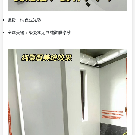
瓷砖：纯色亚光砖
全屋美缝：极瓷
30定制纯聚脲彩砂