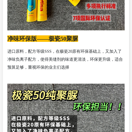
净味环保版——
极瓷50
聚脲
进口原料，配方等级
SSS，
在极瓷
20原有环保基础上，又加入了
净味负离子配方，使得
美缝剂的
味道更清淡，环保
更
升级，适合
预算足
够
，重视环保的业主们选择