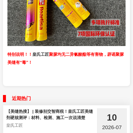
皇氏工匠
特别说明！！
聚脲均无二异氰酸酯等有害物，辟谣聚脲
美缝有“毒”！
近期热门
【美缝热搜】 | 装修别交智商税！皇氏工匠美缝
10
剂硬核测评：材料、检测、施工一次说清楚
皇氏工匠
2026-07