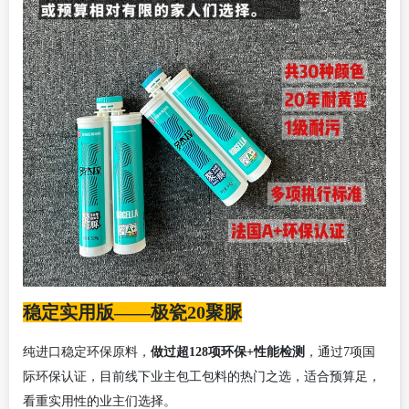
稳定实用版——极瓷20聚脲
纯进口稳定环保原料，
做过超
128项环保+性能检测
，
通过
7项国
际环保认证，
目前线下
业主
包工包料
的热门之选
，
适合预算足，
看重实用性的业主们选择。