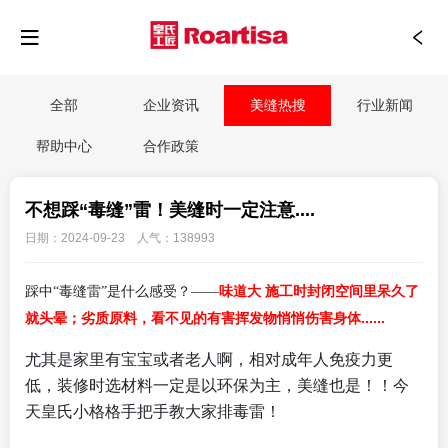
全部
企业资讯
美缝热搜
行业新闻
帮助中心
合作政策
不想踩“毒缝”雷！美缝时一定注意....
日期：2024-09-23 人气：138993
味道大 施工时封闭空间里呆久了
踩中“毒缝雷”是什么感受？——
就头晕；劣质原料，看不见的有害挥发物悄悄伤害身体......
尤其是家里有宝宝或者老人啊，相对成年人免疫力更
低，装修时选材料一定是以环保为主，美缝也是！！今
天皇氏小格格手把手教大家排毒雷！