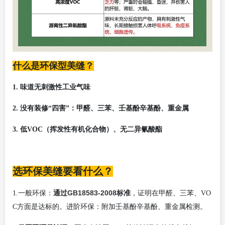
什么是环保型美缝？
1.
味道无刺激性工业气味
2.
没有装修
“四害”：甲醛、三苯、壬基酚辛基酚、重金属
3.
低
VOC（挥发性有机化合物）、无二异氰酸酯
选环保美缝要看什么？
通过
GB18583-2008
标准
1.一般环保：
，证明在甲醛、三苯、VO
C方面是达标的。进阶环保：附加壬基酚辛基酚、重金属检测。