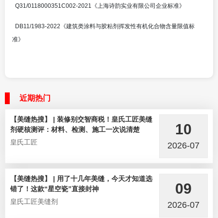
Q31/0118000351C002-2021
《上海诗韵实业有限公司企业标准》
DB11/1983-2022《建筑类涂料与胶粘剂挥发性有机化合物含量限值标
准》
近期热门
【美缝热搜】 | 装修别交智商税！皇氏工匠美缝
10
剂硬核测评：材料、检测、施工一次说清楚
皇氏工匠
2026-07
【美缝热搜】 | 用了十几年美缝，今天才知道选
09
错了！这款“星空瓷”直接封神
皇氏工匠美缝剂
2026-07