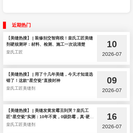
近期热门
【美缝热搜】 | 装修别交智商税！皇氏工匠美缝
10
剂硬核测评：材料、检测、施工一次说清楚
皇氏工匠
2026-07
【美缝热搜】 | 用了十几年美缝，今天才知道选
09
错了！这款“星空瓷”直接封神
皇氏工匠美缝剂
2026-07
【美缝热搜】 | 美缝发黄发霉丑到哭？皇氏工
16
匠“星空瓷”实测：10年不黄，0级防霉，真·硬核
选手！
皇氏工匠美缝剂
2026-07