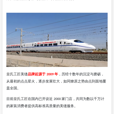
皇氏工匠
美缝
品牌起源于
年
，历经十数年的沉淀与磨砺，
2009
从最初的点点星火，逐步发展壮大，如同燎原之势由点到面地覆
盖全国。
皇氏工匠
目前
在国内已开设近
家门店，共同为数以千万计
2000
的家装消费者提供高标准高质量的美缝服务。