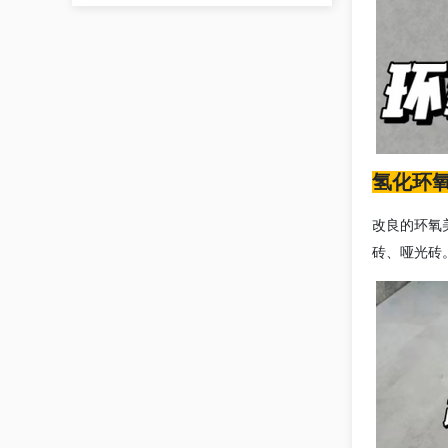
氢化环
改良的环氧
砖、哑光砖