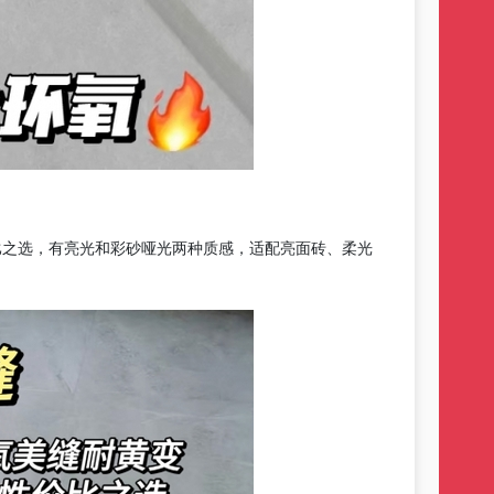
比之选
，
有亮光和彩砂哑光两种质感，适配亮面砖、柔光