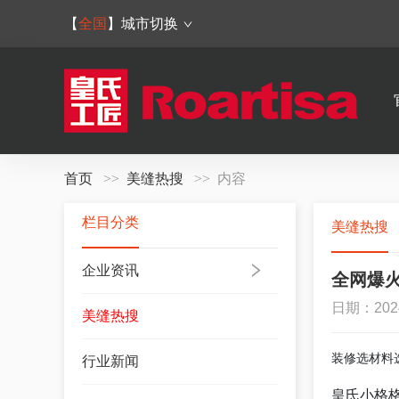
【
全国
】
城市切换
首页
美缝热搜
内容
栏目分类
美缝热搜
企业资讯
全网爆
日期：202
美缝热搜
装修选材料
行业新闻
皇氏小格