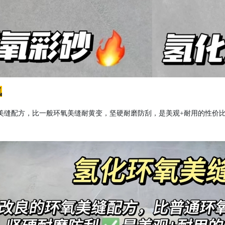
氧
美缝配方，比一般环氧美缝耐黄变，坚硬耐磨防刮，是
美观
+耐用的性价
。