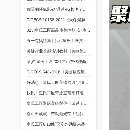
你买的环氧彩砂 通过RG检测了吗？
T/CECS 10158-2021《天冬聚脲美缝剂》皇氏工匠为参编单位
315|皇氏工匠高品质美缝剂 实“质”名归
五一有奖征集 | 我和皇氏工匠共成长的故事
美缝行业首部培训教材《美缝施工技术培训教程》皇氏工匠参与编制
恭贺“皇氏工匠2021年山东代理商交流会”圆满成功
T/CECS 548-2018《美缝剂应用技术规程》皇氏工匠参编
好消息！皇氏工匠美缝网课4月8号开课咯！
快讯！皇氏工匠背涂宝南阳打砸会，等您来“砸”！
皇氏工匠聚脲美缝替你们试过了！好看实用真的不夸张！
奋斗出成就，劳动最光荣！让我们致敬每一位奋斗者！
皇氏工匠6.18线下活动-劲爆来袭