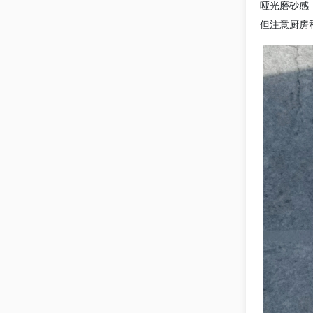
哑光磨砂感
但注意厨房