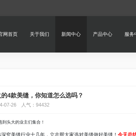
官网首页
关于我们
新闻中心
产品中心
服务
火的4款美缝，你知道怎么选吗？
4-07-26 人气：94432
选到头大的业主们集合！
格深究美缝行业十几年，立志帮大家选对美缝做好美缝！
今天总