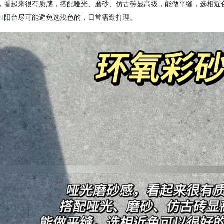
，看起来很有质感，搭配哑光、磨砂、仿古砖显高级，能做
平缝
，
选相近
和阳台
尽可能避免
选
浅色的
，
日常需勤打理。