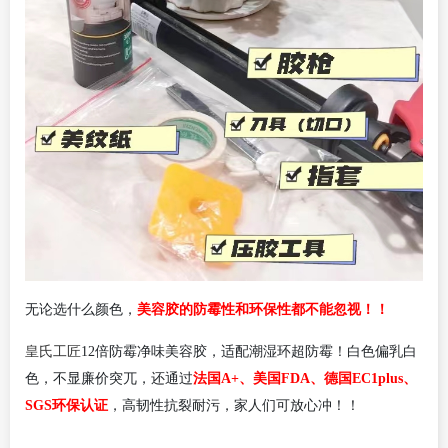
美容胶的防霉性和环保性都不能忽视！！
无论选什么颜色，
皇氏工匠
12倍防霉净味美容胶，适配潮湿环超防霉！
白色偏乳白
色，不显
廉价
突兀
，
还通过
法国A+、美国FDA、德国EC1plus、
SGS环保认证
，高韧性
抗裂
耐污，家人们可放心冲！！