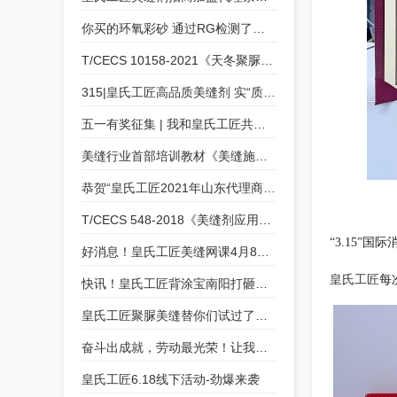
你买的环氧彩砂 通过RG检测了吗？
T/CECS 10158-2021《天冬聚脲美缝剂》皇氏工匠为参编单位
315|皇氏工匠高品质美缝剂 实“质”名归
五一有奖征集 | 我和皇氏工匠共成长的故事
美缝行业首部培训教材《美缝施工技术培训教程》皇氏工匠参与编制
恭贺“皇氏工匠2021年山东代理商交流会”圆满成功
T/CECS 548-2018《美缝剂应用技术规程》皇氏工匠参编
“3.15
好消息！皇氏工匠美缝网课4月8号开课咯！
皇氏工匠
每
快讯！皇氏工匠背涂宝南阳打砸会，等您来“砸”！
皇氏工匠聚脲美缝替你们试过了！好看实用真的不夸张！
奋斗出成就，劳动最光荣！让我们致敬每一位奋斗者！
皇氏工匠6.18线下活动-劲爆来袭