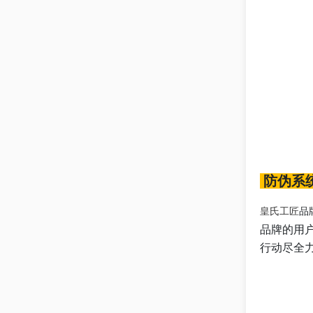
防伪系
皇氏工匠
品
品牌的用
行动尽全