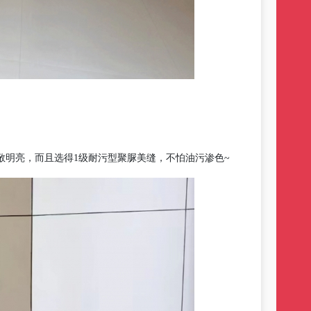
敞明亮
，
而且选得
1级耐污型聚脲美缝，不怕油污渗色~