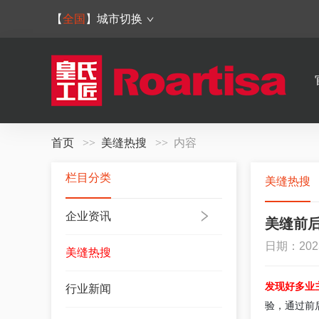
【
全国
】
城市切换
首页
美缝热搜
内容
栏目分类
美缝热搜
企业资讯
美缝前
日期：202
美缝热搜
发现好多业
行业新闻
验，通过前