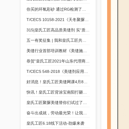
你买的环氧彩砂 通过RG检测了吗？
T/CECS 10158-2021《天冬聚脲美缝剂》皇氏工匠为参编单位
315|皇氏工匠高品质美缝剂 实“质”名归
五一有奖征集 | 我和皇氏工匠共成长的故事
美缝行业首部培训教材《美缝施工技术培训教程》皇氏工匠参与编制
恭贺“皇氏工匠2021年山东代理商交流会”圆满成功
T/CECS 548-2018《美缝剂应用技术规程》皇氏工匠参编
好消息！皇氏工匠美缝网课4月8号开课咯！
快讯！皇氏工匠背涂宝南阳打砸会，等您来“砸”！
皇氏工匠聚脲美缝替你们试过了！好看实用真的不夸张！
奋斗出成就，劳动最光荣！让我们致敬每一位奋斗者！
皇氏工匠6.18线下活动-劲爆来袭