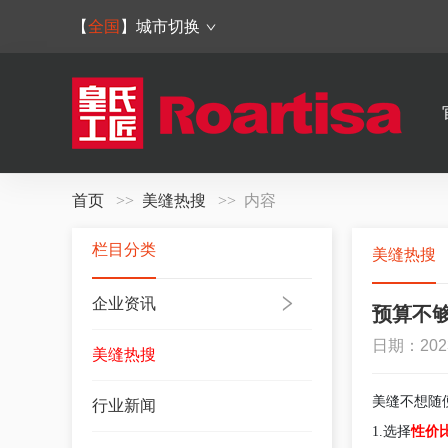
【
全国
】
城市切换
首页
美缝热搜
内容
栏目分类
美缝热搜
企业资讯
预算不
日期：202
美缝热搜
美缝不想随
行业新闻
1.选择
性价