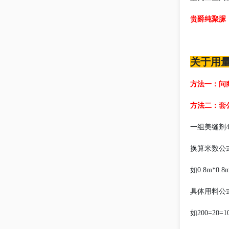
贵爵纯聚脲
关于用
方法一：问
方法二：套
一组美缝剂40
换算米数公
如0.8m*0.8
具体用料公
如200=20=