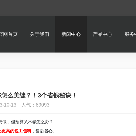
官网首页
关于我们
新闻中心
产品中心
服务
够怎么美缝？！3个省钱秘诀！
3-10-13 人气：89093
便做，但预算又不够怎么办？
比更高的包工包料
，售后省心。