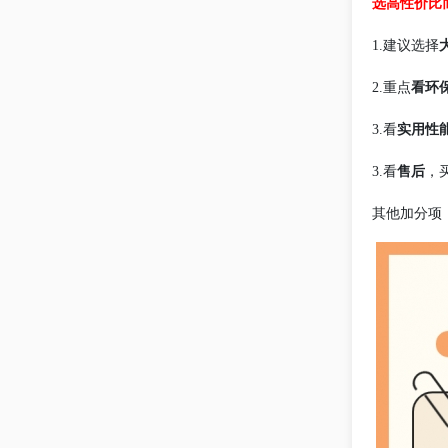
选高性价比
1.建议选择
看环
2.重点
实用性
3.看
售后
3.看
，
其他加分项