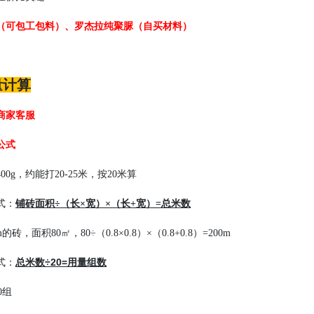
（可包工包料）、罗杰拉纯聚脲（自买材料）
量计算
商家客服
公式
0g，约能打20-25米，按20米算
式：
铺砖面积÷（长×宽）×（长+宽）=总米数
m
的砖，面积80㎡，80÷（0.8×0.8）×（0.8+0.8）=200m
总米数÷20=用量组数
式：
10组