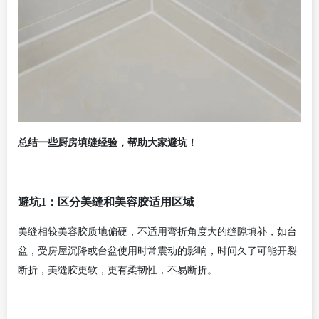
总结一些厨房填缝经验，帮助大家避坑！
避坑1：区分美缝和美容胶适用区域
美缝相较美容胶质地偏硬，不适用弯折角度大的缝隙填补，如台
盆，受房屋沉降或台盆使用时常震动的影响，时间久了可能开裂
断折，美缝胶更软，更有柔韧性，不易断折。