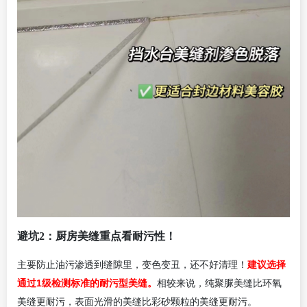
避坑2：厨房美缝重点看耐污性！
建议选择
主要防止油污渗透到缝隙里，变色变丑，还不好清理！
通过1级检测标准的耐污型美缝。
相较来说，纯聚脲美缝比环氧
美缝更耐污，表面光滑的美缝比彩砂颗粒的美缝更耐污。