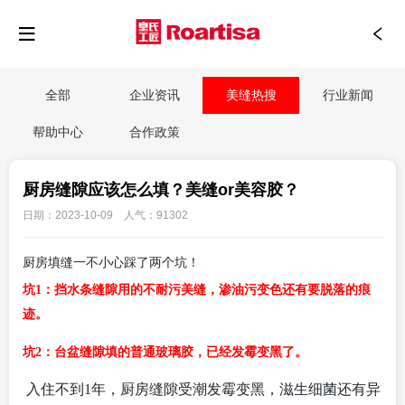
全部
企业资讯
美缝热搜
行业新闻
帮助中心
合作政策
厨房缝隙应该怎么填？美缝or美容胶？
日期：2023-10-09 人气：91302
厨房填缝一不小心踩了两个坑！
坑1：挡水条缝隙用的不耐污美缝，渗油污变色还有要脱落的痕
迹。
坑2：台盆缝隙填的普通玻璃胶，已经发霉变黑了。
入住不到1年，厨房缝隙受潮发霉变黑，滋生细菌还有异