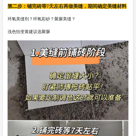
第二步：铺完砖等7天左右再做美缝，期间确定美缝材料
环氧美缝剂？环氧彩砂？聚脲美缝？
浅色怕变黄建议选聚脲