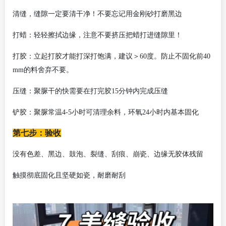
清缝，缝隙一定要清干净！不要忘记用金刚砂打磨黑边
打蜡：轻轻擦拭边缘，注意不要挤压把蜡打进缝隙里！
打胶：立起打胶才能打深打饱满，建议＞
60度。防止不固化前40
mm的料舍弃不要。
压缝：聚脲干的快需要在打完胶
15分钟内完成压缝
铲胶：聚脲常温
4-5小时可清理余料，环氧24小时内基本固化
第七步：验收
没有色差、黑边、鼓泡、裂缝、刮痕、崩瓷、边缘无胶体残留
触摸彻底固化且坚硬如瓷，耐磨耐刮