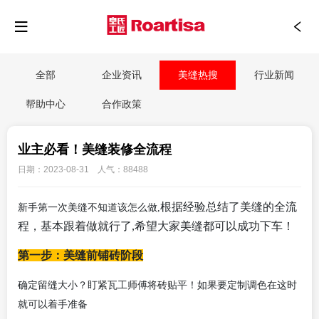
全部
企业资讯
美缝热搜
行业新闻
帮助中心
合作政策
业主必看！美缝装修全流程
日期：2023-08-31 人气：88488
根据经验总结了美缝的全流
新手第一次美缝不知道该怎么做,
程，基本跟着做就行了,
希望大家美缝都可以成功下车！
第一步：美缝前铺砖阶段
确定留缝大小？盯紧瓦工师傅将砖贴平！如果要定制调色在这时
就可以着手准备