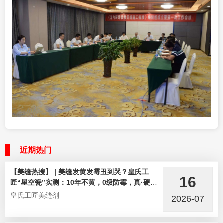
近期热门
【美缝热搜】 | 美缝发黄发霉丑到哭？皇氏工
16
匠“星空瓷”实测：10年不黄，0级防霉，真·硬核
选手！
皇氏工匠美缝剂
2026-07