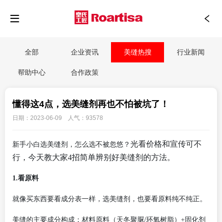
全部
企业资讯
美缝热搜
行业新闻
帮助中心
合作政策
懂得这4点，选美缝剂再也不怕被坑了！
日期：2023-06-09 人气：93578
光看价格和宣传可不
新手小白选美缝剂，怎么选不被忽悠？
行，
今天教大家
4招简单辨别好美缝剂的方法。
1.看原料
就像买东西要看成分表一样，选美缝剂，也要看原料纯不纯正。
美缝的主要成分构成：材料原料（天冬聚脲
/环氧树脂）+固化剂