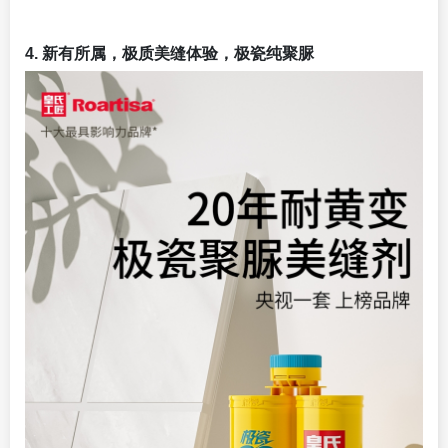
4. 新有所属，极质美缝体验，极瓷纯聚脲