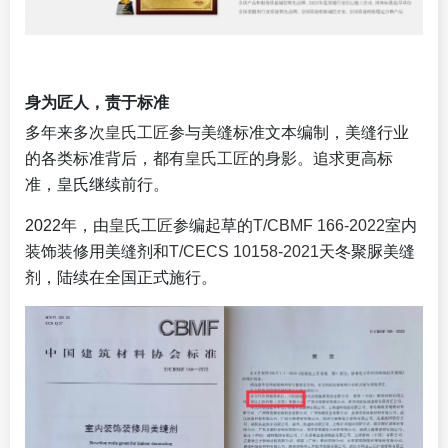
身为匠人，责于标准
多年来多次
皇氏工匠
参与美缝标准文本编制，美缝行业
的各类标准背后，都有
皇氏工匠
的身影。追求更高标
准，皇氏继续前行。
2022年，由
皇氏工匠
参编起草的
T/CBMF 166-2022
室内
装饰装修用美缝剂和
T/CECS 10158-2021
天冬聚脲美缝
剂，陆续在全国正式施行。