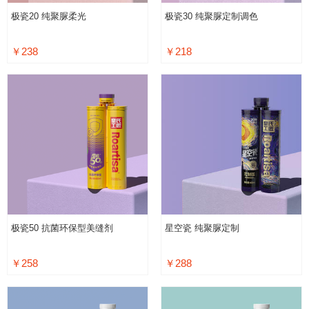
极瓷20 纯聚脲柔光
极瓷30 纯聚脲定制调色
￥238
￥218
极瓷50 抗菌环保型美缝剂
星空瓷 纯聚脲定制
￥258
￥288