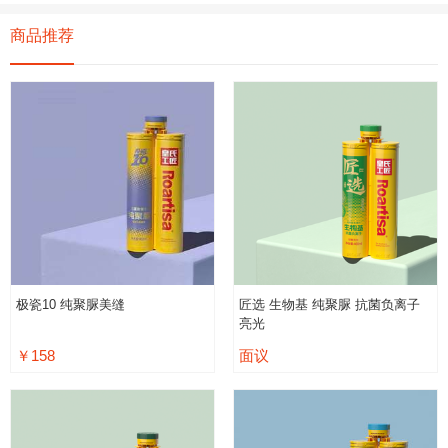
商品推荐
极瓷10 纯聚脲美缝
匠选 生物基 纯聚脲 抗菌负离子
亮光
￥158
面议