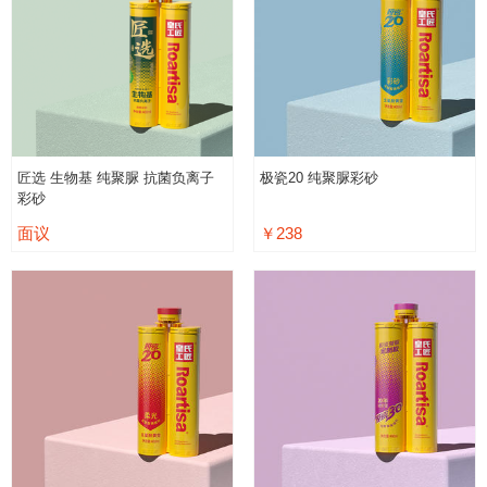
匠选 生物基 纯聚脲 抗菌负离子
极瓷20 纯聚脲彩砂
彩砂
面议
￥238